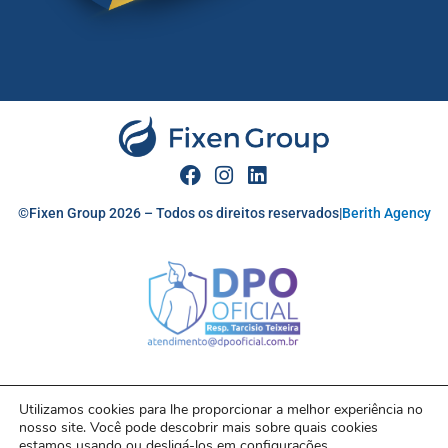
F
I
L
a
n
i
c
s
n
©Fixen Group 2026 – Todos os direitos reservados|
Berith Agency
e
t
k
b
a
e
o
g
d
o
r
i
k
a
n
m
Utilizamos cookies para lhe proporcionar a melhor experiência no
nosso site. Você pode descobrir mais sobre quais cookies
estamos usando ou desligá-los em
configurações
.