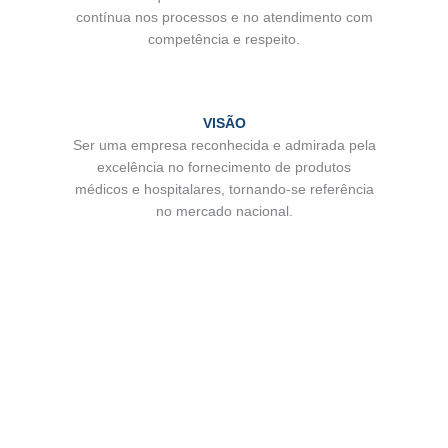
contínua nos processos e no atendimento com
competência e respeito.
VISÃO
Ser uma empresa reconhecida e admirada pela
excelência no fornecimento de produtos
médicos e hospitalares, tornando-se referência
no mercado nacional.
VALORES
Atuação ética e responsável.
Compromisso com o cliente.
Segurança e integridade com Clientes,
Colaboradores e sócios.
Trabalho em equipe.