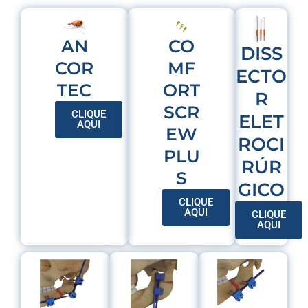
AN
CO
DISS
COR
MF
ECTO
TEC
ORT
R
SCR
CLIQUE
ELET
AQUI
EW
ROCI
PLU
RÚR
S
GICO
CLIQUE
AQUI
CLIQUE
AQUI